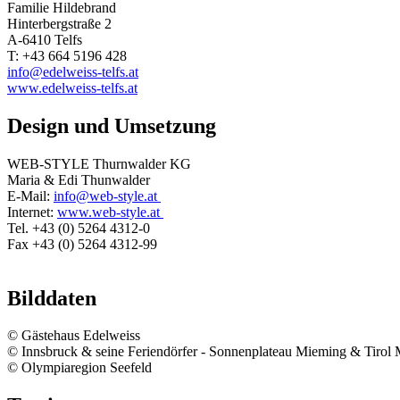
Familie Hildebrand
Hinterbergstraße 2
A-6410 Telfs
T: +43 664 5196 428
info
@
edelweiss-telfs.at
www.edelweiss-telfs.at
Design und Umsetzung
WEB-STYLE Thurnwalder KG
Maria & Edi Thunwalder
E-Mail:
info
@
web-style.at
Internet:
www.web-style.at
Tel. +43 (0) 5264 4312-0
Fax +43 (0) 5264 4312-99
Bilddaten
© Gästehaus Edelweiss
© Innsbruck & seine Feriendörfer - Sonnenplateau Mieming & Tirol 
© Olympiaregion Seefeld