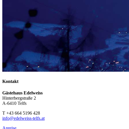
Kontakt
Gästehaus Edelweiss
Hinterbergstraße 2
A-6410 Telfs
T +43 664 5196 428
info
@
edelweiss-telfs.at
Anreise